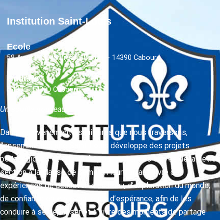
Institution Saint-Louis
Ecole
58 Avenue de la Brèche Buhot – 14390 Cabourg
Collège
D400 – 14390 Cabourg
Un souffle nouveau
Dans les événements sanitaires que nous traversons,
l’ensemble scolaire Saint Louis développe des projets
pédagogiques et éducatifs pour porter ses élèves de la petite
section à la classe de 3ème en leur faisant vivre des
expériences de découverte du beau, d’exploration du monde,
de confiance en la vie porteuse d’espérance, afin de les
conduire à se dépasser et à vivre des moments de partage